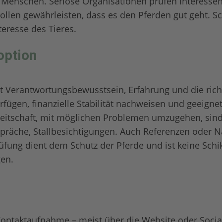
m Menschen. Seriöse Organisationen prüfen Interessent
ollen gewährleisten, dass es den Pferden gut geht. Sc
teresse des Tieres.
option
rt Verantwortungsbewusstsein, Erfahrung und die ri
erfügen, finanzielle Stabilität nachweisen und geeig
itschaft, mit möglichen Problemen umzugehen, sind 
räche, Stallbesichtigungen. Auch Referenzen oder Na
üfung dient dem Schutz der Pferde und ist keine Schi
gen.
Kontaktaufnahme – meist über die Website oder Socia