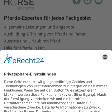
Pferde-Experten für jedes Fachgebiet
Allgemeine Leistungen und Angebote
Ausbildung & Training von Pferd und Reiter
Ausritte und Urlaub mit Pferd
Hilfe für Pferde in Not
Marketing in der Pferdebranche
Pferdefotografie und -kunst
Pferdegesundheit und -pflege
Pferdeimmobilien
Pferderecht
Pferdeställe
Pferdetransport
Pferdeveranstaltungen
Pferdezubehör & Ausrüstung
Pferdezucht & -verkauf
Reitanlagenbau und -management
Reiterfitness und -gesundheit