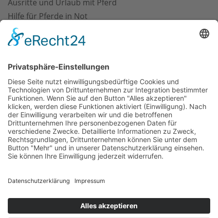
Ausritte und Urlaub mit Pferd
Hilfe für Pferde in Not
Marketing in der Pferdebranche
Pferdefotografie und -kunst
Pferdegesundheit und -pflege
Pferdeimmobilien
Pferderecht
Pferdeställe
Pferdetransport
Pferdeveranstaltungen
Pferdezubehör & Ausrüstung
Pferdezucht & -verkauf
Reitanlagenbau und -management
Reiterfitness und -gesundheit
Versicherungen Pferd und Halter
Impressum
Datenschutzhinweise
Datenschutzhinweise für Social Media