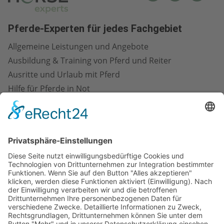
Pferde-Experten für jedes Fachgebiet
Allgemeine Leistungen und Angebote
Ausbildung & Training von Pferd und Reiter
Ausritte und Urlaub mit Pferd
Hilfe für Pferde in Not
Marketing in der Pferdebranche
Pferdefotografie und -kunst
Pferdegesundheit und -pflege
Pferdeimmobilien
Pferderecht
Pferdeställe
Pferdetransport
Pferdeveranstaltungen
Pferdezubehör & Ausrüstung
Pferdezucht & -verkauf
Reitanlagenbau und -management
Reiterfitness und -gesundheit