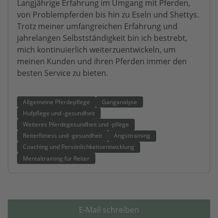
Langjährige Erfahrung im Umgang mit Pferden,
von Problempferden bis hin zu Eseln und Shettys.
Trotz meiner umfangreichen Erfahrung und
jahrelangen Selbstständigkeit bin ich bestrebt,
mich kontinuierlich weiterzuentwickeln, um
meinen Kunden und ihren Pferden immer den
besten Service zu bieten.
Allgemeine Pferdepflege
Ganganalyse
Hufpflege und -gesundheit
Weiteres Pferdegesundheit und -pflege
Reiterfitness und -gesundheit
Angsttraining
Coaching und Persönlichkeitsentwicklung
Mentaltraining für Reiter
E-Mail schreiben