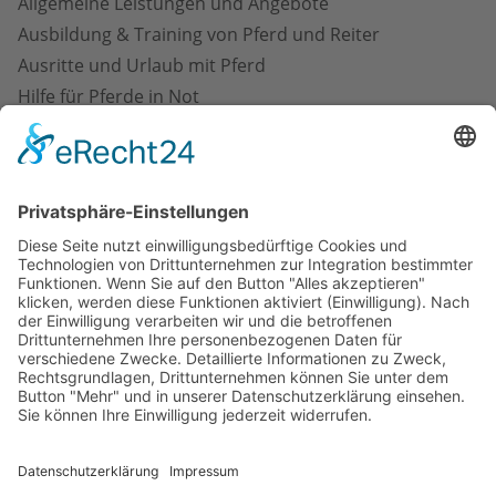
Allgemeine Leistungen und Angebote
Ausbildung & Training von Pferd und Reiter
Ausritte und Urlaub mit Pferd
Hilfe für Pferde in Not
Marketing in der Pferdebranche
Pferdefotografie und -kunst
Pferdegesundheit und -pflege
Pferdeimmobilien
Pferderecht
Pferdeställe
Pferdetransport
Pferdeveranstaltungen
Pferdezubehör & Ausrüstung
Pferdezucht & -verkauf
Reitanlagenbau und -management
Reiterfitness und -gesundheit
Versicherungen Pferd und Halter
Impressum
Datenschutzhinweise